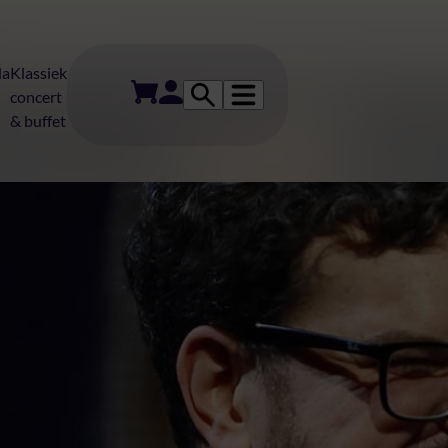
da
Klassiek
concert
& buffet
AFAS Theater L