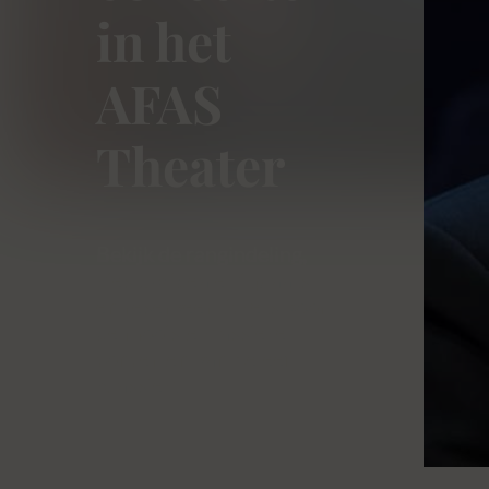
in het
AFAS
Theater
Bekijk de rangindeling,
kies uw ideale zitplaats
en reserveer tickets voor
de mooiste klassieke
concerten van Beleef
Klassiek.