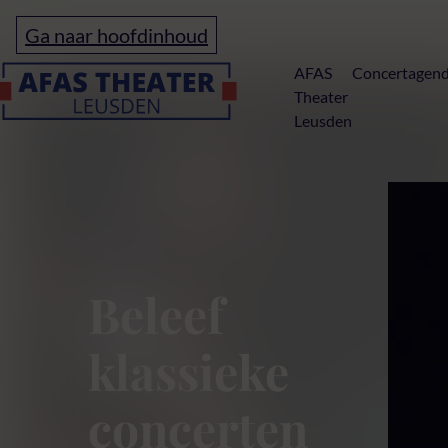
Ga naar hoofdinhoud
Home
AFAS
Concertagen
Theater
Leusden
Rangindeling 
Beleef
klassieke
concerten