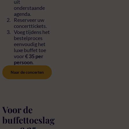
uit
onderstaande
agenda.
Reserveer uw
concerttickets.
Voeg tijdens het
bestelproces
eenvoudig het
luxe buffet toe
voor
€ 35 per
persoon
.
Naar de concerten
Voor de
buffettoeslag