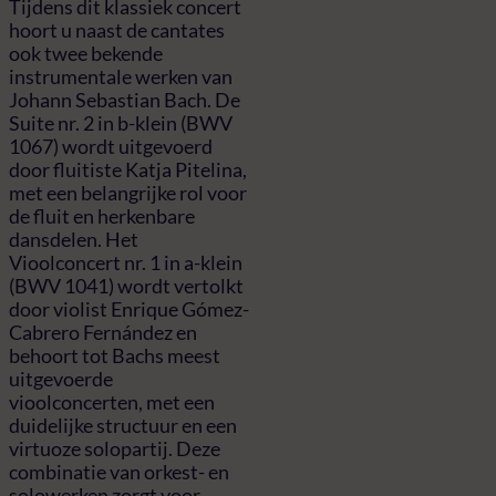
Tijdens dit klassiek concert
hoort u naast de cantates
ook twee bekende
instrumentale werken van
Johann Sebastian Bach. De
Suite nr. 2 in b-klein (BWV
1067) wordt uitgevoerd
door fluitiste Katja Pitelina,
met een belangrijke rol voor
de fluit en herkenbare
dansdelen. Het
Vioolconcert nr. 1 in a-klein
(BWV 1041) wordt vertolkt
door violist Enrique Gómez-
Cabrero Fernández en
behoort tot Bachs meest
uitgevoerde
vioolconcerten, met een
duidelijke structuur en een
virtuoze solopartij. Deze
combinatie van orkest- en
solowerken zorgt voor