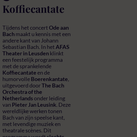
Koffiecantate
Tijdens het concert
Ode aan
Bach
maakt u kennis met een
andere kant van Johann
Sebastian Bach. In het
AFAS
Theater in Leusden
klinkt
een feestelijk programma
met de sprankelende
Koffiecantate
en de
humorvolle
Boerenkantate
,
uitgevoerd door
The Bach
Orchestra of the
Netherlands
onder leiding
van
Pieter Jan Leusink
. Deze
wereldlijke werken tonen
Bach van zijn speelse kant,
met levendige muziek en
theatrale scènes. Dit
programma wordt
slechts