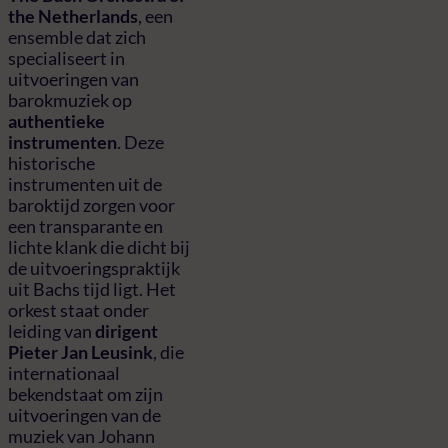
the Netherlands
, een
ensemble dat zich
specialiseert in
uitvoeringen van
barokmuziek op
authentieke
instrumenten
. Deze
historische
instrumenten uit de
baroktijd zorgen voor
een transparante en
lichte klank die dicht bij
de uitvoeringspraktijk
uit Bachs tijd ligt. Het
orkest staat onder
leiding van
dirigent
Pieter Jan Leusink
, die
internationaal
bekendstaat om zijn
uitvoeringen van de
muziek van Johann