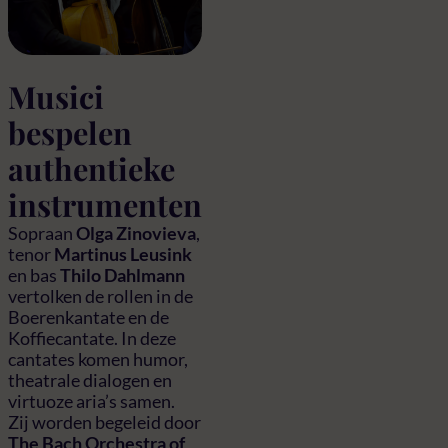
Musici
bespelen
authentieke
instrumenten
Sopraan
Olga Zinovieva
,
tenor
Martinus Leusink
en bas
Thilo Dahlmann
vertolken de rollen in de
Boerenkantate en de
Koffiecantate. In deze
cantates komen humor,
theatrale dialogen en
virtuoze aria’s samen.
Zij worden begeleid door
The Bach Orchestra of