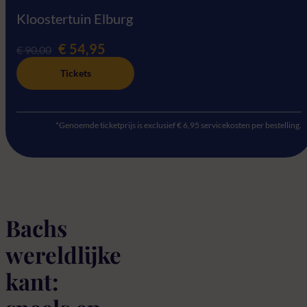
Kloostertuin Elburg
€ 54,95
€ 90,00
Tickets
*Genoemde ticketprijs is exclusief € 6,95 servicekosten per bestelling.
Bachs
wereldlijke
kant: