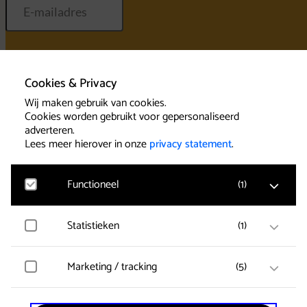
Inschrijven
Cookies & Privacy
Wij maken gebruik van cookies.
Cookies worden gebruikt voor gepersonaliseerd
adverteren.
Lees meer hierover in onze
privacy statement
.
Home
Functioneel
(
1
)
Uitschrijven
Algemene voo
Privacy state
Klassieke concerten AFAS
Statistieken
(
1
)
Google Analytics
Cookies
Theater
Bezoekersstatistieken, websitebezoek en gebruik
wordt gemeten en gebruikersgegevens worden
Klassiek concert & buffet
anoniem verzameld.
Marketing / tracking
(
5
)
Bereikbaarheid AFAS Theater
Clarity
Gebruikersgegevens en gedrag worden opgeslagen
Leusden
voor optimalisatie van de website.