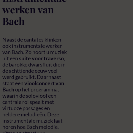
werken van
Bach
Naast de cantates klinken
ook instrumentale werken
van Bach. Zo hoort u muziek
uit een
suite voor traverso
,
de barokke dwarsfluit die in
de achttiende eeuw veel
werd gebruikt. Daarnaast
staat een
vioolconcert van
Bach
op het programma,
waarin de soloviool een
centrale rol speelt met
virtuoze passages en
heldere melodieën. Deze
instrumentale muziek laat
horen hoe Bach melodie,
ritme en structuur