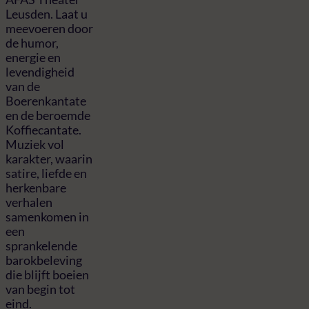
Leusden. Laat u
meevoeren door
de humor,
energie en
levendigheid
van de
Boerenkantate
en de beroemde
Koffiecantate.
Muziek vol
karakter, waarin
satire, liefde en
herkenbare
verhalen
samenkomen in
een
sprankelende
barokbeleving
die blijft boeien
van begin tot
eind.