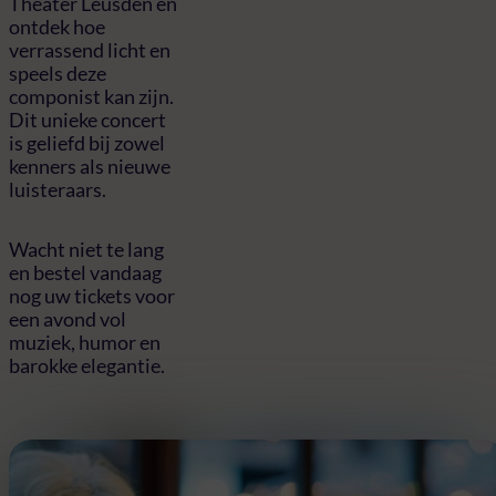
Theater Leusden en
ontdek hoe
verrassend licht en
speels deze
componist kan zijn.
Dit unieke concert
is geliefd bij zowel
kenners als nieuwe
luisteraars.
Wacht niet te lang
en bestel vandaag
nog uw tickets voor
een avond vol
muziek, humor en
barokke elegantie.