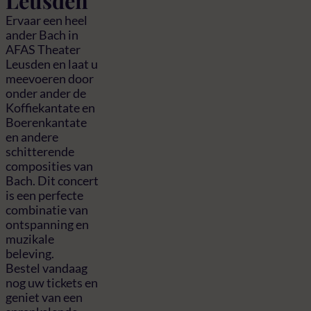
Leusden
Ervaar een heel
ander Bach in
AFAS Theater
Leusden en laat u
meevoeren door
onder ander de
Koffiekantate en
Boerenkantate
en andere
schitterende
composities van
Bach. Dit concert
is een perfecte
combinatie van
ontspanning en
muzikale
beleving.
Bestel vandaag
nog uw tickets en
geniet van een