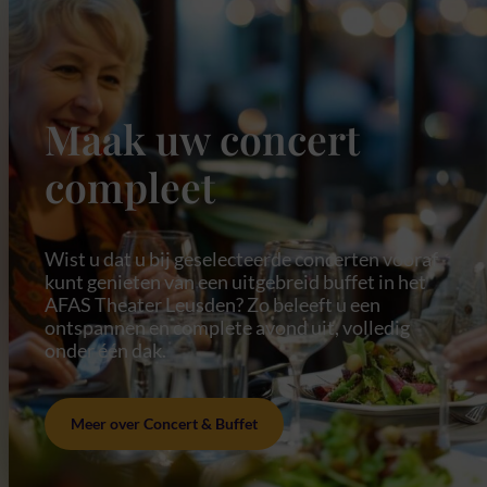
Maak uw concert
compleet
Wist u dat u bij geselecteerde concerten vooraf
kunt genieten van een uitgebreid buffet in het
AFAS Theater Leusden? Zo beleeft u een
ontspannen en complete avond uit, volledig
onder één dak.
Meer over Concert & Buffet