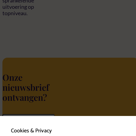
sprankelende
uitvoering op
topniveau.
Onze
nieuwsbrief
ontvangen?
Cookies & Privacy