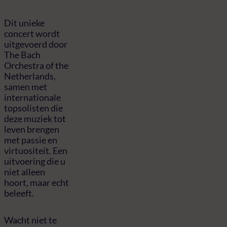
Dit unieke
concert wordt
uitgevoerd door
The Bach
Orchestra of the
Netherlands,
samen met
internationale
topsolisten die
deze muziek tot
leven brengen
met passie en
virtuositeit. Een
uitvoering die u
niet alleen
hoort, maar echt
beleeft.
Wacht niet te