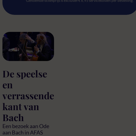
*Genoemde ticketprijs is exclusief € 6,95 servicekosten per bestelling.
De speelse
en
verrassende
kant van
Bach
Een bezoek aan Ode
aan Bach in AFAS