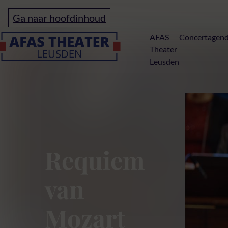
Ga naar hoofdinhoud
Home
AFAS
Concertagen
Theater
Leusden
Mozart Requie
Requiem
van
Mozart