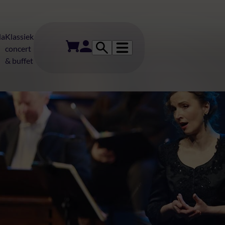
da
Klassiek
concert
& buffet
m in AFAS Thea