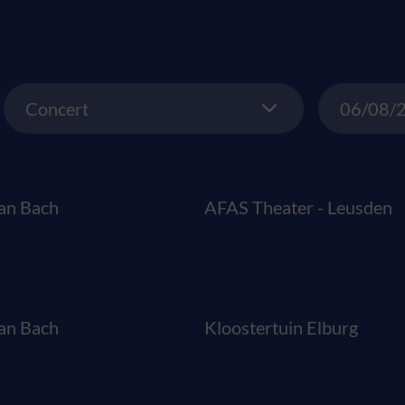
Concert
Date
Concert
an Bach
AFAS Theater - Leusden
an Bach
Kloostertuin Elburg