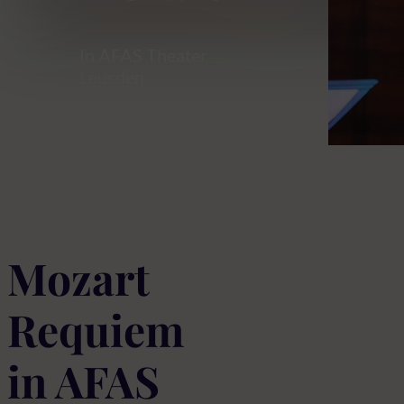
In AFAS Theater
Leusden
Mozart
Requiem
in AFAS