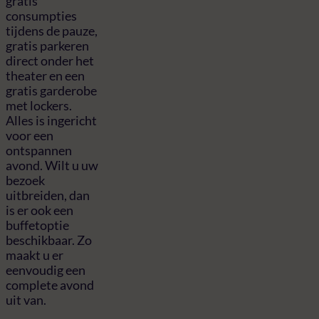
gratis
consumpties
tijdens de pauze,
gratis parkeren
direct onder het
theater en een
gratis garderobe
met lockers.
Alles is ingericht
voor een
ontspannen
avond. Wilt u uw
bezoek
uitbreiden, dan
is er ook een
buffetoptie
beschikbaar. Zo
maakt u er
eenvoudig een
complete avond
uit van.