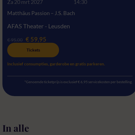
Za 20 mrt 2027
14:30
Matthäus Passion – J.S. Bach
AFAS Theater - Leusden
€ 59,95
€ 95,00
Tickets
Inclusief consumpties, garderobe en gratis parkeren.
*Genoemde ticketprijs is exclusief € 6,95 servicekosten per bestelling.
In alle