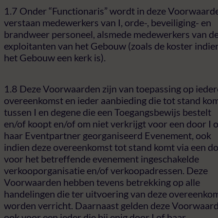
1.7 Onder “Functionaris” wordt in deze Voorwaard
verstaan medewerkers van I, orde-, beveiliging- en
brandweer personeel, alsmede medewerkers van d
exploitanten van het Gebouw (zoals de koster indie
het Gebouw een kerk is).
1.8 Deze Voorwaarden zijn van toepassing op ieder
overeenkomst en ieder aanbieding die tot stand ko
tussen I en degene die een Toegangsbewijs bestelt
en/of koopt en/of om niet verkrijgt voor een door I o
haar Eventpartner georganiseerd Evenement, ook
indien deze overeenkomst tot stand komt via een do
voor het betreffende evenement ingeschakelde
verkooporganisatie en/of verkoopadressen. Deze
Voorwaarden hebben tevens betrekking op alle
handelingen die ter uitvoering van deze overeenko
worden verricht. Daarnaast gelden deze Voorwaar
ook voor een ieder die bij enig door I of haar