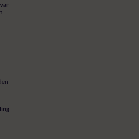
 van
n
den
ding