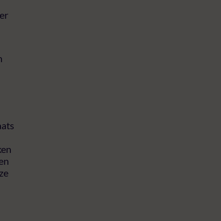
er
n
aats
ken
 en
ze