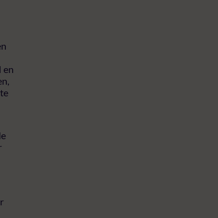
en
I en
en,
te
de
r
r