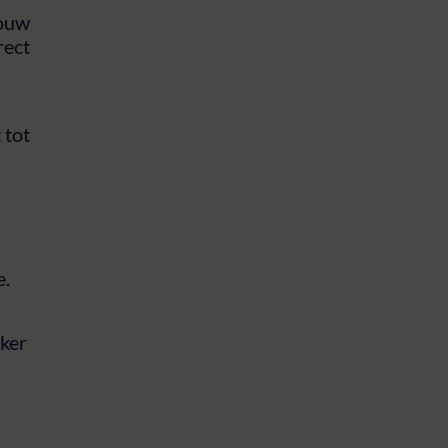
bouw
rect
 tot
e.
ker