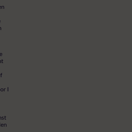
en
e
n
e
mt
f
or I
mst
den