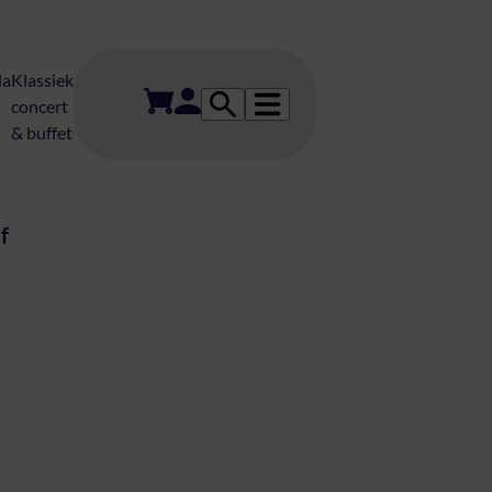
da
Klassiek
concert
& buffet
rwaarden
f