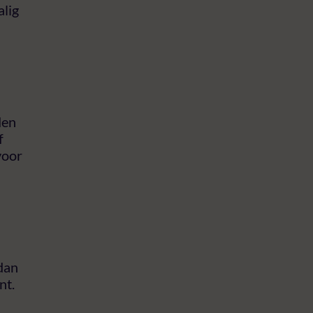
lig
n
den
f
voor
 dan
nt.